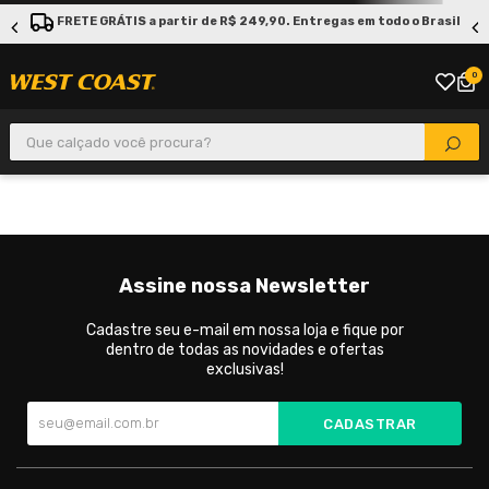
FRETE GRÁTIS a partir de R$ 249,90. Entregas em todo o Brasil
0
Que calçado você procura?
Assine nossa Newsletter
Cadastre seu e-mail em nossa loja e fique por
dentro de todas as novidades e ofertas
exclusivas!
CADASTRAR