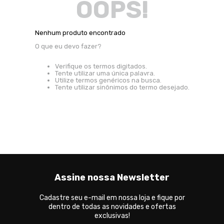
OOPS!
Nenhum produto encontrado
O que eu devo fazer?
Verifique os termos digitados.
Tente utilizar uma única palavra.
Utilize termos genéricos na busca.
Tente utilizar sinônimos do termo desejado.
Assine nossa Newsletter
Cadastre seu e-mail em nossa loja e fique por
dentro de todas as novidades e ofertas
exclusivas!