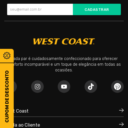
CADASTRAR
Cada par é cuidadosamente confeccionado para oferecer
conforto incomparável e um toque de elegância em todas as
ocasiões.
CUPOM DE DESCONTO
West Coast
Ajuda ao Cliente
Quem Somos