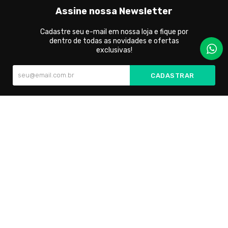
Assine nossa Newsletter
Cadastre seu e-mail em nossa loja e fique por
dentro de todas as novidades e ofertas
exclusivas!
CADASTRAR
Cada par é cuidadosamente confeccionado para oferecer
conforto incomparável e um toque de elegância em todas as
ocasiões.