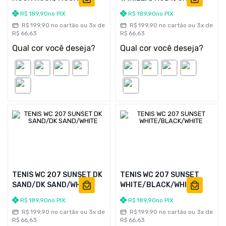
ROCK/WHITE
R$
189
,
90
no PIX
R$
189
,
90
no PIX
R$
199
,
90
no cartão ou
3
x de
R$
199
,
90
no cartão ou
3
x de
R$
66
,
63
R$
66
,
63
Qual cor você deseja?
Qual cor você deseja?
TENIS WC 207 SUNSET DK
TENIS WC 207 SUNSET
SAND/DK SAND/WHITE
WHITE/BLACK/WHITE
R$
189
,
90
no PIX
R$
189
,
90
no PIX
R$
199
,
90
no cartão ou
3
x de
R$
199
,
90
no cartão ou
3
x de
R$
66
,
63
R$
66
,
63