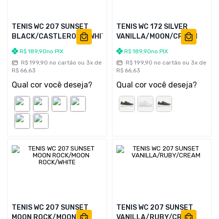
TENIS WC 207 SUNSET
TENIS WC 172 SILVER
BLACK/CASTLEROCK/WHITE
VANILLA/MOON/CREAM
R$
189
,
90
no PIX
R$
189
,
90
no PIX
R$
199
,
90
no cartão ou
3
x de
R$
199
,
90
no cartão ou
3
x de
R$
66
,
63
R$
66
,
63
Qual cor você deseja?
Qual cor você deseja?
TENIS WC 207 SUNSET
TENIS WC 207 SUNSET
MOON ROCK/MOON
VANILLA/RUBY/CREAM