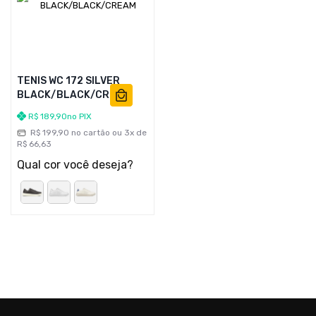
TENIS WC 172 SILVER
BLACK/BLACK/CREAM
R$
189
,
90
no PIX
R$
199
,
90
no cartão ou
3
x de
R$
66
,
63
Qual cor você deseja?