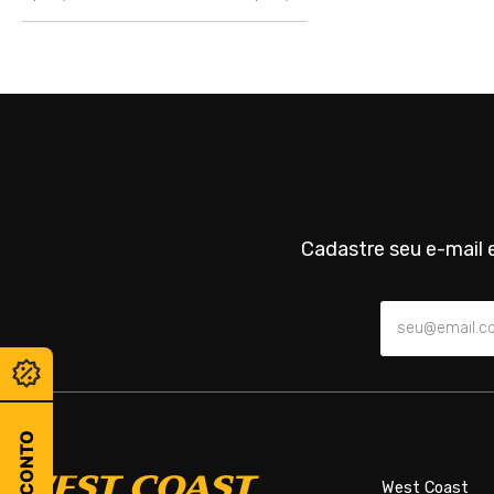
WC 318 HUDSON
(
4
)
WC 316 VENTURE
(
4
)
WC 275 KINGSTON
(
4
)
WC 269 PACIFIC
(
4
)
WC 267 DENVER
(
4
)
WC 227 BALBOA 2
(
4
)
WC 205 FORCE
(
4
)
WC 163 TORRANCE
(
4
)
Cadastre seu e-mail e
WC 334 BRISTOL
(
3
)
WC 253 MONACO
(
3
)
WC 223 BOSTON
(
3
)
WC 195 BRAVUS
(
3
)
WC 194 STRIDE
(
3
)
WC 187 FAST
(
3
)
WC 262 VIGO
(
2
)
West Coast
WC 176 DALLAS
(
2
)