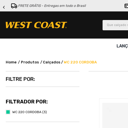
FRETE GRÁTIS - Entregas em todo o Brasil
Que calçado v
LAN
Produtos
Calçados
WC 220 CORDOBA
WC 220 CORDOBA
(
3
)