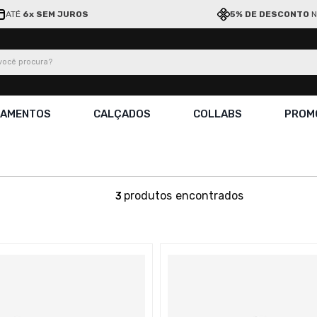
ATÉ
6x SEM JUROS
5% DE DESCONTO
N
ocê procura?
ÇAMENTOS
CALÇADOS
COLLABS
PROM
produtos
3