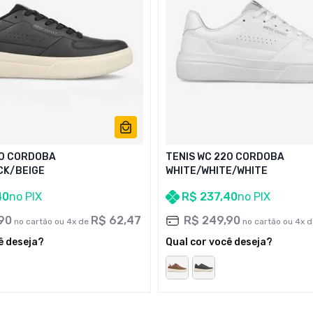
20 CORDOBA
TENIS WC 220 CORDOBA
CK/BEIGE
WHITE/WHITE/WHITE
40
no PIX
R$
237
,
40
no PIX
90
R$
62
,
47
R$
249
,
90
no cartão ou
4
x de
no cartão ou
4
x 
ê deseja?
Qual cor você deseja?