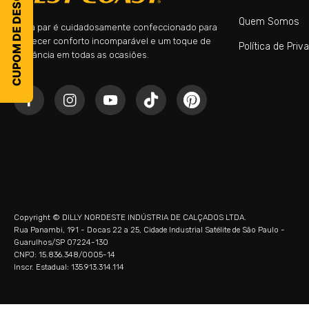
CUPOM DE DESCONTO
WC 221 CONDOR
(
1
)
Quem Somos
Cada par é cuidadosamente confeccionado para
WC 141 CITY
(
1
)
oferecer conforto incomparável e um toque de
Política de Priv
WC 138 BULL
(
1
)
elegância em todas as ocasiões.
Copyright © DILLY NORDESTE INDÚSTRIA DE CALÇADOS LTDA.
Rua Panambi, 191 - Docas 22 a 25, Cidade Industrial Satélite de São Paulo -
Guarulhos/SP 07224-130
CNPJ: 15.836.348/0005-14
Inscr. Estadual: 135.913.314.114