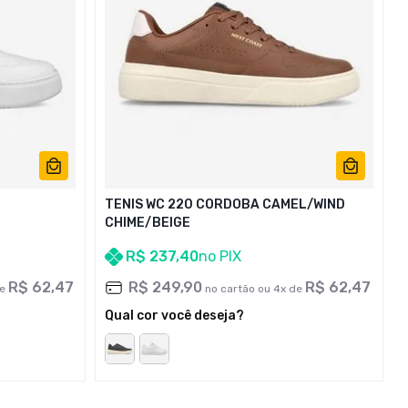
TENIS WC 220 CORDOBA CAMEL/WIND
CHIME/BEIGE
R$
237
,
40
no PIX
R$
62
,
47
R$
249
,
90
R$
62
,
47
de
no cartão ou
4
x de
Qual cor você deseja?