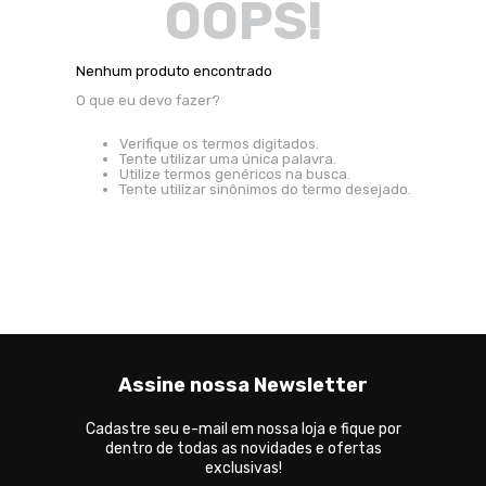
OOPS!
Nenhum produto encontrado
O que eu devo fazer?
Verifique os termos digitados.
Tente utilizar uma única palavra.
Utilize termos genéricos na busca.
Tente utilizar sinônimos do termo desejado.
Assine nossa Newsletter
Cadastre seu e-mail em nossa loja e fique por
dentro de todas as novidades e ofertas
exclusivas!