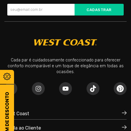
CADASTRAR
Cada par é cuidadosamente confeccionado para oferecer
conforto incomparável e um toque de elegância em todas as
ocasiões.
CUPOM DE DESCONTO
West Coast
Ajuda ao Cliente
Quem Somos