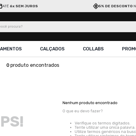
ATÉ
6x SEM JUROS
5% DE DESCONTO
N
ocê procura?
ÇAMENTOS
CALÇADOS
COLLABS
PROM
produto
0
Nenhum produto encontrado
O que eu devo fazer?
PS!
Verifique os termos digitados.
Tente utilizar uma única palavra.
Utilize termos genéricos na busc
Tente utilizar sinônimos do term