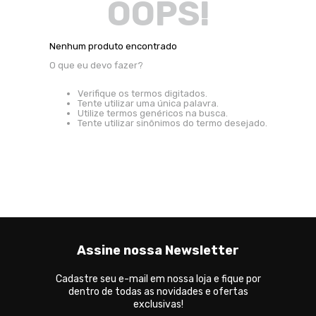
OOPS!
Nenhum produto encontrado
O que eu devo fazer?
Verifique os termos digitados.
Tente utilizar uma única palavra.
Utilize termos genéricos na busca.
Tente utilizar sinônimos do termo desejado.
Assine nossa Newsletter
Cadastre seu e-mail em nossa loja e fique por
dentro de todas as novidades e ofertas
exclusivas!