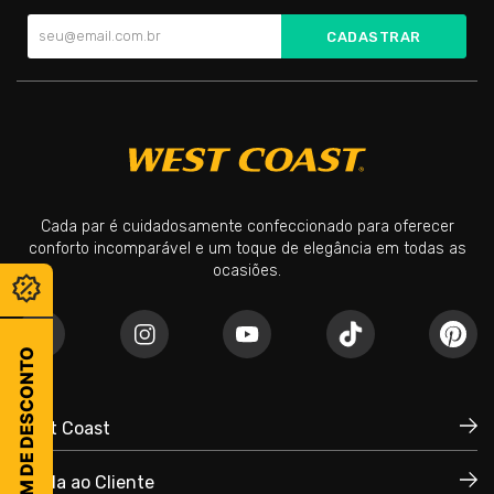
CADASTRAR
Cada par é cuidadosamente confeccionado para oferecer
conforto incomparável e um toque de elegância em todas as
ocasiões.
CUPOM DE DESCONTO
West Coast
Ajuda ao Cliente
Quem Somos