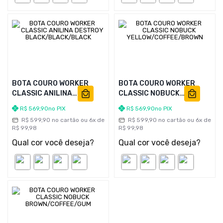
BOTA COURO WORKER
BOTA COURO WORKER
CLASSIC ANILINA
CLASSIC NOBUCK
DESTROY
YELLOW/COFFEE/BROWN
R$
569
,
90
no PIX
R$
569
,
90
no PIX
BLACK/BLACK/BLACK
R$
599
,
90
no cartão ou
6
x de
R$
599
,
90
no cartão ou
6
x de
R$
99
,
98
R$
99
,
98
Qual cor você deseja?
Qual cor você deseja?