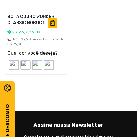
BOTA COURO WORKER
CLASSIC NOBUCK
BROWN/COFFEE/GUM
R$
569
,
90
no PIX
R$
599
,
90
no cartão ou
6
x de
R$
99
,
98
Qual cor você deseja?
CUPOM DE DESCONTO
Assine nossa Newsletter