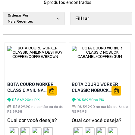
5
produtos
Ordenar Por
Filtrar
Mais Recentes
BOTA COURO WORKER
BOTA COURO WORKER
CLASSIC ANILINA
CLASSIC NOBUCK
DESTROY
CARAMEL/COFFEE/GUM
R$
569
,
90
no PIX
R$
569
,
90
no PIX
COFFEE/COFFEE/BROWN
R$
599
,
90
no cartão ou
6
x de
R$
599
,
90
no cartão ou
6
x de
R$
99
,
98
R$
99
,
98
Qual cor você deseja?
Qual cor você deseja?