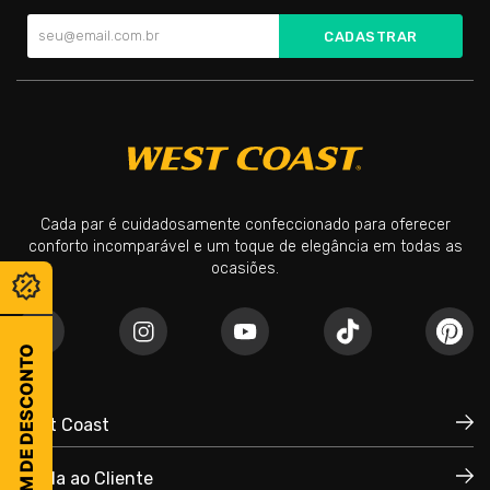
CADASTRAR
Cada par é cuidadosamente confeccionado para oferecer
conforto incomparável e um toque de elegância em todas as
ocasiões.
CUPOM DE DESCONTO
West Coast
Ajuda ao Cliente
Quem Somos