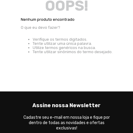
OOPS!
Nenhum produto encontrado
O que eu devo fazer?
Verifique os termos digitados.
Tente utilizar uma única palavra.
Utilize termos genéricos na busca.
Tente utilizar sinônimos do termo desejado.
Assine nossa Newsletter
Cadastre seu e-mail em nossa loja e fique por
dentro de todas as novidades e ofertas
exclusivas!