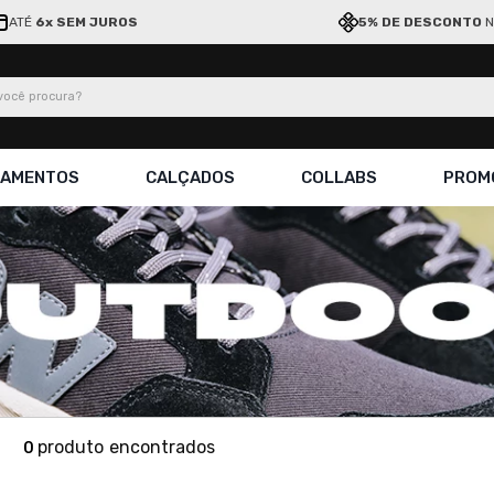
ATÉ
6x SEM JUROS
5% DE DESCONTO
N
ocê procura?
ÇAMENTOS
CALÇADOS
COLLABS
PROM
produto
0