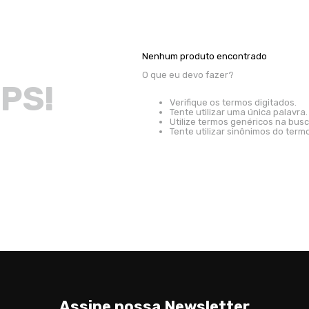
Nenhum produto encontrado
O que eu devo fazer?
PS!
Verifique os termos digitados.
Tente utilizar uma única palavra.
Utilize termos genéricos na busc
Tente utilizar sinônimos do term
Assine nossa Newsletter