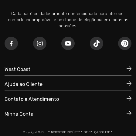
Cada par é cuidadosamente confeccionado para oferecer
conforto incomparável e um toque de elegância em todas as
ocasiões.
West Coast
Ajuda ao Cliente
Quem Somos
Política de Privacidade
Contato e Atendimento
Trocas e Devoluções
Políticas de Compra
Minha Conta
+55 51 3035-4500
Prazos e Fretes
+55 51 99794.9797
Meu Cadastro
Copyright © DILLY NORDESTE INDÚSTRIA DE CALÇADOS LTDA.
Dúvidas Frequentes