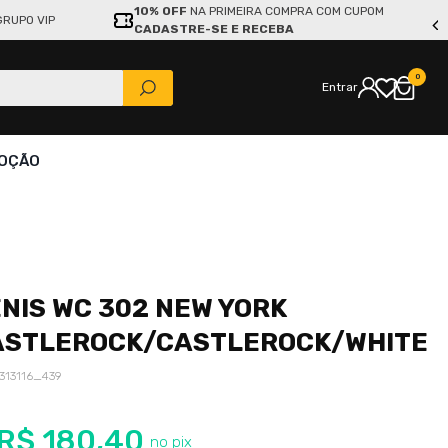
10% OFF
NA PRIMEIRA COMPRA COM CUPOM
GRUPO VIP
CADASTRE-SE E RECEBA
0
Entrar
OÇÃO
NIS WC 302 NEW YORK
ASTLEROCK/CASTLEROCK/WHITE
313116_439
R$
180
,
40