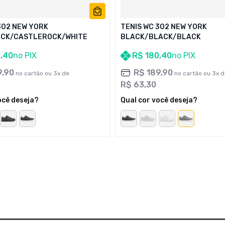
302 NEW YORK
TENIS WC 302 NEW YORK
CK/CASTLEROCK/WHITE
BLACK/BLACK/BLACK
0
,
40
no PIX
R$
180
,
40
no PIX
9
,
90
R$
189
,
90
no cartão ou
3
x de
no cartão ou
3
x d
R$
63
,
30
ocê deseja?
Qual cor você deseja?