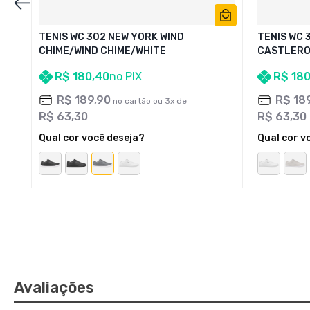
TENIS WC 302 NEW YORK WIND
TENIS WC 
CHIME/WIND CHIME/WHITE
CASTLERO
R$
180
,
40
no PIX
R$
18
R$
189
,
90
R$
18
no cartão ou
3
x de
R$
63
,
30
R$
63
,
30
Qual cor você deseja?
Qual cor v
Avaliações