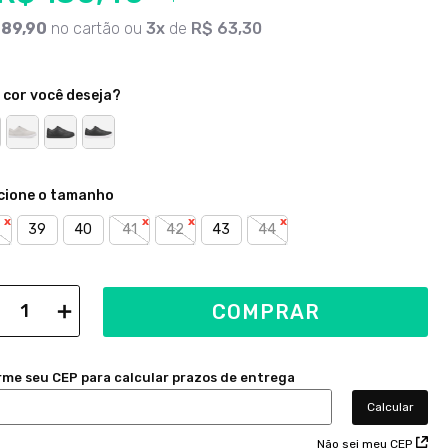
189
,
90
no cartão ou
3
de
R$
63
,
30
 cor você deseja?
39
40
41
42
43
44
＋
COMPRAR
Não sei meu CEP