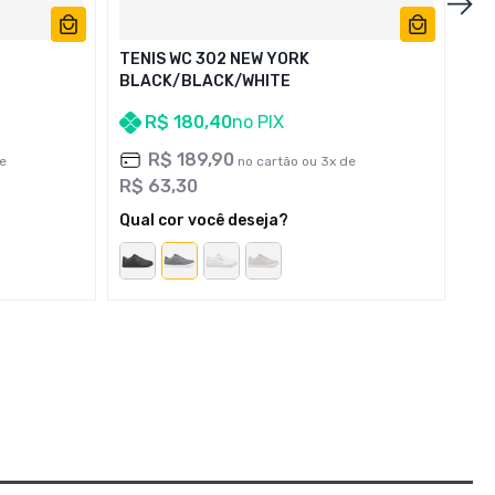
TENIS WC 302 NEW YORK
BLACK/BLACK/WHITE
R$
180
,
40
no PIX
R$
189
,
90
e
no cartão ou
3
x de
R$
63
,
30
Qual cor você deseja?