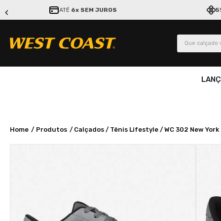
ATÉ
6x SEM JUROS
5
Que calçado v
LAN
Produtos
Calçados
Tênis Lifestyle
WC 302 New York