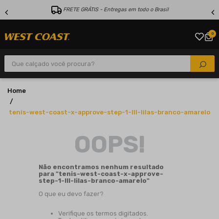
FRETE GRÁTIS - Entregas em todo o Brasil
0
Que calçado você procura?
tenis-west-coast-x-approve-step-1-lll-lilas-branco-amarelo
OOPS!
Não encontramos nenhum resultado
para "
tenis-west-coast-x-approve-
step-1-lll-lilas-branco-amarelo
"
O que eu devo fazer?
Verifique os termos digitados.