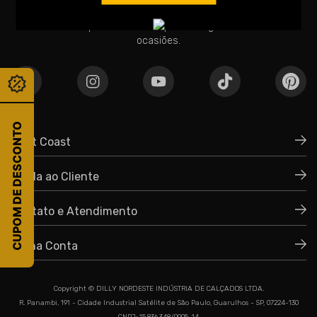
Cada par é cuidadosamente confeccionado para oferecer
conforto incomparável e um toque de elegância em todas as
ocasiões.
CUPOM DE DESCONTO
West Coast
Ajuda ao Cliente
Quem Somos
Política de Privacidade
Contato e Atendimento
Trocas e Devoluções
Políticas de Compra
Minha Conta
+55 51 3035-4500
Prazos e Fretes
+55 51 99794.9797
Meu Cadastro
Copyright © DILLY NORDESTE INDÚSTRIA DE CALÇADOS LTDA.
Dúvidas Frequentes
R. Panambi, 191 - Cidade Industrial Satélite de São Paulo, Guarulhos - SP, 07224-130
Meus Pedidos
Atendimento: Segunda a Quinta: 9h às 12h - 14h às 17h e