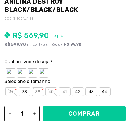
ANILINA DESTROY
BLACK/BLACK/BLACK
CÓD
:
311001_1138
R$
569
,
90
R$
599
,
90
no cartão ou
6
de
R$
99
,
98
Qual cor você deseja?
37
38
39
40
41
42
43
44
COMPRAR
－
＋