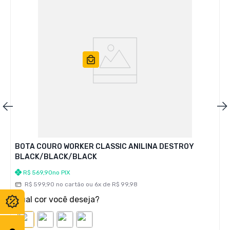
BOTA COURO WORKER CLASSIC ANILINA DESTROY
BLACK/BLACK/BLACK
R$
569
,
90
no PIX
R$
599
,
90
no cartão ou
6
x de
R$
99
,
98
Qual cor você deseja?