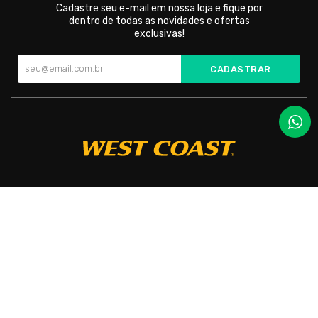
Cadastre seu e-mail em nossa loja e fique por
dentro de todas as novidades e ofertas
exclusivas!
CADASTRAR
Cada par é cuidadosamente confeccionado para oferecer
conforto incomparável e um toque de elegância em todas as
ocasiões.