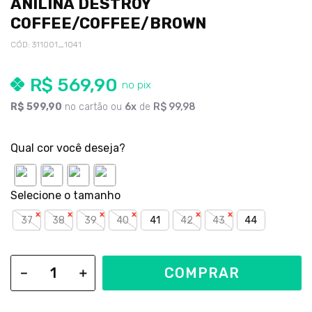
ANILINA DESTROY
COFFEE/COFFEE/BROWN
CÓD
:
311001_1041
R$
569
,
90
R$
599
,
90
no cartão ou
6
de
R$
99
,
98
Qual cor você deseja?
37
38
39
40
41
42
43
44
COMPRAR
－
＋