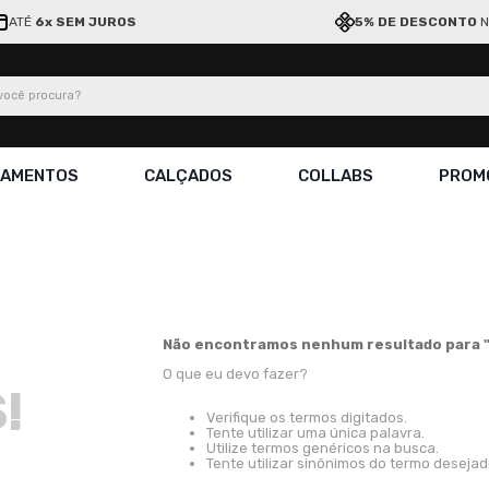
ATÉ
6x SEM JUROS
5% DE DESCONTO
N
ocê procura?
ÇAMENTOS
CALÇADOS
COLLABS
PROM
Não encontramos nenhum resultado para 
O que eu devo fazer?
!
Verifique os termos digitados.
Tente utilizar uma única palavra.
Utilize termos genéricos na busca.
Tente utilizar sinônimos do termo desejad