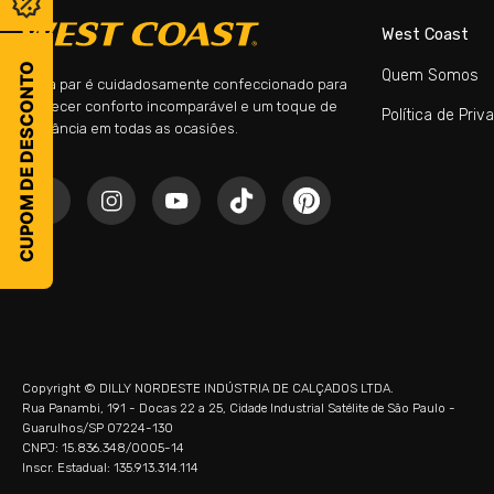
West Coast
CUPOM DE DESCONTO
Quem Somos
Cada par é cuidadosamente confeccionado para
oferecer conforto incomparável e um toque de
Política de Priv
elegância em todas as ocasiões.
Copyright © DILLY NORDESTE INDÚSTRIA DE CALÇADOS LTDA.
Rua Panambi, 191 - Docas 22 a 25, Cidade Industrial Satélite de São Paulo -
Guarulhos/SP 07224-130
CNPJ: 15.836.348/0005-14
Inscr. Estadual: 135.913.314.114