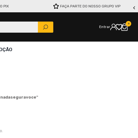
O PIX
FAÇA PARTE DO NOSSO GRUPO VIP
0
Entrar
OÇÃO
"
nadaseguravoce
"
o.