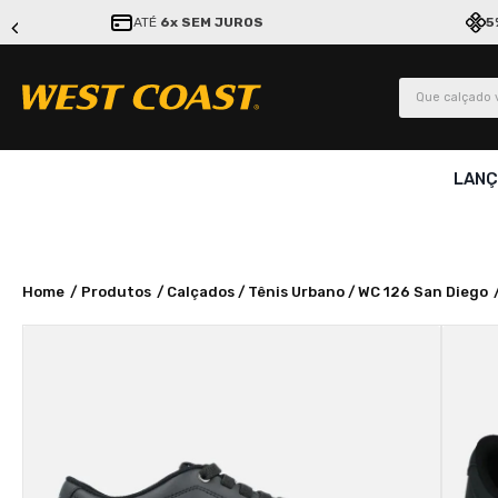
ATÉ
6x SEM JUROS
5
Que calçado v
LAN
Produtos
Calçados
Tênis Urbano
WC 126 San Diego