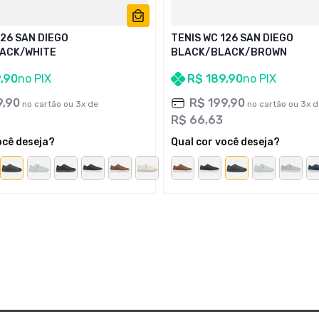
126 SAN DIEGO
TENIS WC 126 SAN DIEGO
ACK/WHITE
BLACK/BLACK/BROWN
9
,
90
no PIX
R$
189
,
90
no PIX
9
,
90
R$
199
,
90
no cartão ou
3
x de
no cartão ou
3
x d
R$
66
,
63
ocê deseja?
Qual cor você deseja?