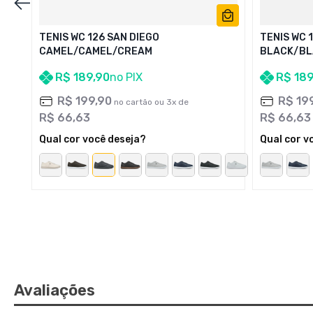
TENIS WC 126 SAN DIEGO
TENIS WC 
CAMEL/CAMEL/CREAM
BLACK/BL
R$
189
,
90
no PIX
R$
18
R$
199
,
90
R$
19
no cartão ou
3
x de
R$
66
,
63
R$
66
,
63
Qual cor você deseja?
Qual cor v
Avaliações