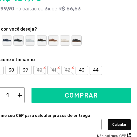
199
,
90
no cartão ou
3
de
R$
66
,
63
 cor você deseja?
38
39
40
41
42
43
44
＋
COMPRAR
Não sei meu CEP