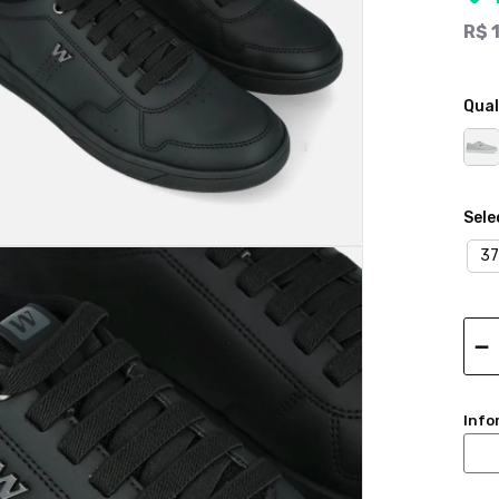
R$
Qual
37
－