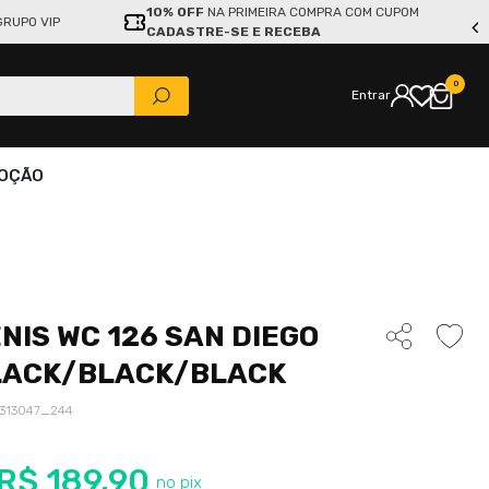
10% OFF
NA PRIMEIRA COMPRA COM CUPOM
GRUPO VIP
CADASTRE-SE E RECEBA
0
Entrar
OÇÃO
NIS WC 126 SAN DIEGO
LACK/BLACK/BLACK
313047_244
R$
189
,
90