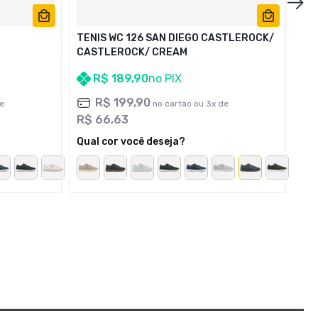
TENIS WC 126 SAN DIEGO CASTLEROCK/
CASTLEROCK/ CREAM
R$
189
,
90
no PIX
R$
199
,
90
e
no cartão ou
3
x de
R$
66
,
63
Qual cor você deseja?