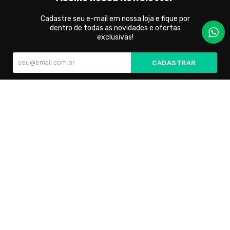
Cadastre seu e-mail em nossa loja e fique por
dentro de todas as novidades e ofertas
exclusivas!
CADASTRAR
Cada par é cuidadosamente confeccionado para oferecer
conforto incomparável e um toque de elegância em todas as
ocasiões.