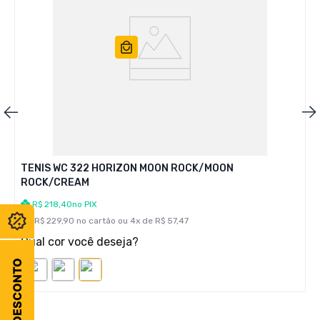
TENIS WC 322 HORIZON MOON ROCK/MOON
ROCK/CREAM
R$
218
,
40
no PIX
R$
229
,
90
no cartão ou
4
x de
R$
57
,
47
Qual cor você deseja?