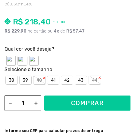
CÓD
:
313111_438
R$
218
,
40
R$
229
,
90
no cartão ou
4
de
R$
57
,
47
Qual cor você deseja?
38
39
40
41
42
43
44
COMPRAR
－
＋