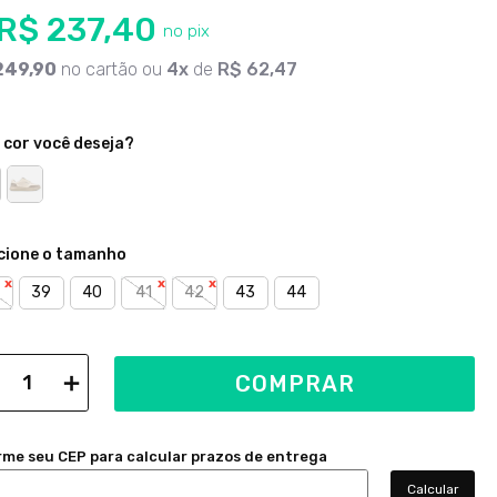
R$
237
,
40
249
,
90
no cartão ou
4
de
R$
62
,
47
 cor você deseja?
39
40
41
42
43
44
＋
COMPRAR