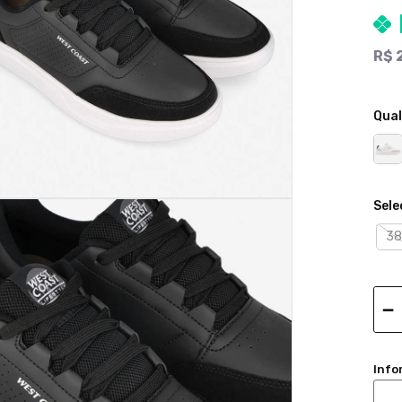
R$
Qual
38
－