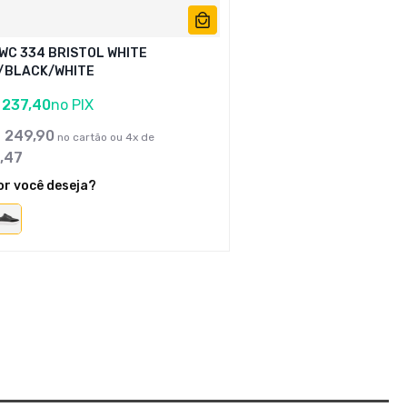
 WC 334 BRISTOL WHITE
/BLACK/WHITE
237
,
40
no PIX
$
249
,
90
no cartão ou
4
x de
,
47
or você deseja?