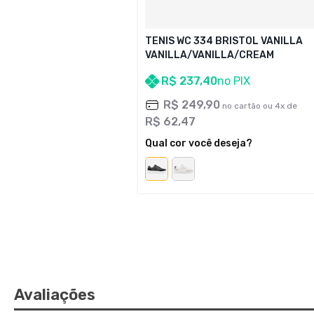
TENIS WC 334 BRISTOL VANILLA
VANILLA/VANILLA/CREAM
R$
237
,
40
no PIX
R$
249
,
90
no cartão ou
4
x de
R$
62
,
47
Qual cor você deseja?
Avaliações