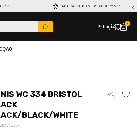
O PIX
FAÇA PARTE DO NOSSO GRUPO VIP
0
Entrar
OÇÃO
NIS WC 334 BRISTOL
LACK
LACK/BLACK/WHITE
313124_239