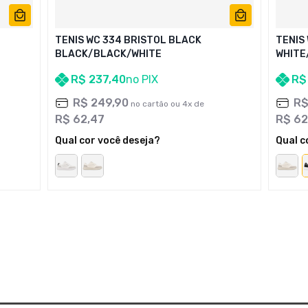
TENIS WC 334 BRISTOL BLACK
TENIS
BLACK/BLACK/WHITE
WHITE
R$
237
,
40
no PIX
R$
R$
249
,
90
R
no cartão ou
4
x de
R$
62
,
47
R$
62
Qual cor você deseja?
Qual c