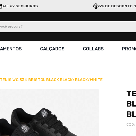
ATÉ
6x SEM JUROS
5% DE DESCONTO
N
ocê procura?
ÇAMENTOS
CALÇADOS
COLLABS
PROM
TENIS WC 334 BRISTOL BLACK BLACK/BLACK/WHITE
TE
B
B
CÓD
: