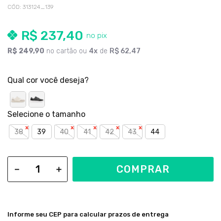
CÓD
:
313124_139
R$
237
,
40
R$
249
,
90
no cartão ou
4
de
R$
62
,
47
Qual cor você deseja?
38
39
40
41
42
43
44
COMPRAR
－
＋