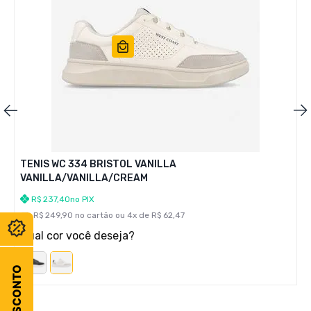
TENIS WC 334 BRISTOL VANILLA
VANILLA/VANILLA/CREAM
R$
237
,
40
no PIX
R$
249
,
90
no cartão ou
4
x de
R$
62
,
47
Qual cor você deseja?