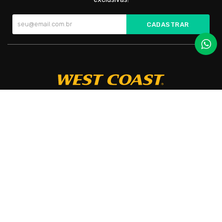
CADASTRAR
Cada par é cuidadosamente confeccionado para oferecer
conforto incomparável e um toque de elegância em todas as
ocasiões.
West Coast