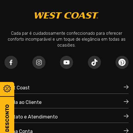
Cada par é cuidadosamente confeccionado para oferecer
conforto incomparável e um toque de elegância em todas as
ocasiões.
West Coast
Ajuda ao Cliente
Quem Somos
CUPOM DE DESCONTO
Política de Privacidade
Contato e Atendimento
Trocas e Devoluções
Políticas de Compra
Minha Conta
+55 51 3035-4500