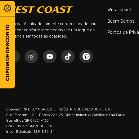
West Coast
Quem Somos
Cada par é cuidadosamente confeccionado para
CUPOM DE DESCONTO
oferecer conforto incomparável e um toque de
Política de Priv
elegância em todas as ocasiões.
Copyright © DILLY NORDESTE INDÚSTRIA DE CALÇADOS LTDA.
Rua Panambi, 191 - Docas 22 a 25, Cidade Industrial Satélite de São Paulo -
Guarulhos/SP 07224-130
CNPJ: 15.836.348/0005-14
Inscr. Estadual: 135.913.314.114