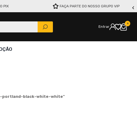
O PIX
FAÇA PARTE DO NOSSO GRUPO VIP
0
Entrar
OÇÃO
-portland-black-white-white
"