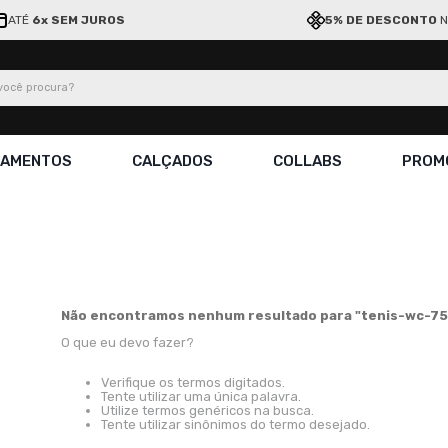
ATÉ
6x SEM JUROS
5% DE DESCONTO
N
ocê procura?
ÇAMENTOS
CALÇADOS
COLLABS
PROM
Não encontramos nenhum resultado para "
tenis-wc-75
O que eu devo fazer?
Verifique os termos digitados.
Tente utilizar uma única palavra.
Utilize termos genéricos na busca.
Tente utilizar sinônimos do termo desejado.