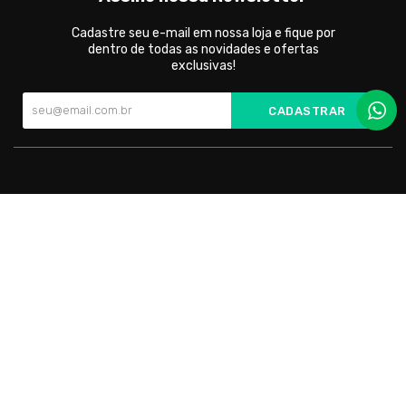
Cadastre seu e-mail em nossa loja e fique por
dentro de todas as novidades e ofertas
exclusivas!
CADASTRAR
Cada par é cuidadosamente confeccionado para oferecer
conforto incomparável e um toque de elegância em todas as
ocasiões.