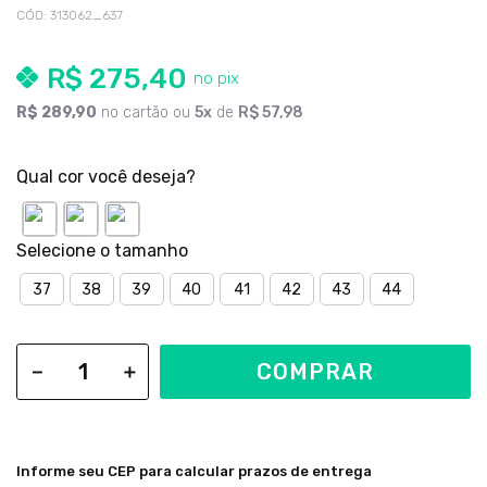
CÓD
:
313062_637
R$
275
,
40
R$
289
,
90
no cartão ou
5
de
R$
57
,
98
Qual cor você deseja?
37
38
39
40
41
42
43
44
COMPRAR
－
＋