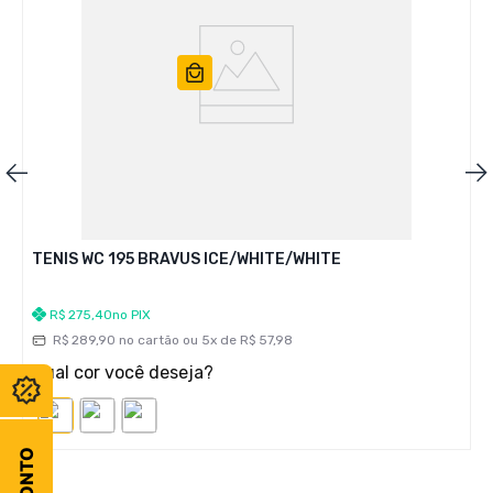
TENIS WC 195 BRAVUS ICE/WHITE/WHITE
R$
275
,
40
no PIX
R$
289
,
90
no cartão ou
5
x de
R$
57
,
98
Qual cor você deseja?