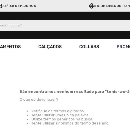
ATÉ
6x SEM JUROS
5% DE DESCONTO
N
ocê procura?
ÇAMENTOS
CALÇADOS
COLLABS
PROM
Não encontramos nenhum resultado para "
tenis-wc-2
O que eu devo fazer?
Verifique os termos digitados.
Tente utilizar uma única palavra.
Utilize termos genéricos na busca.
Tente utilizar sinônimos do termo desejado.