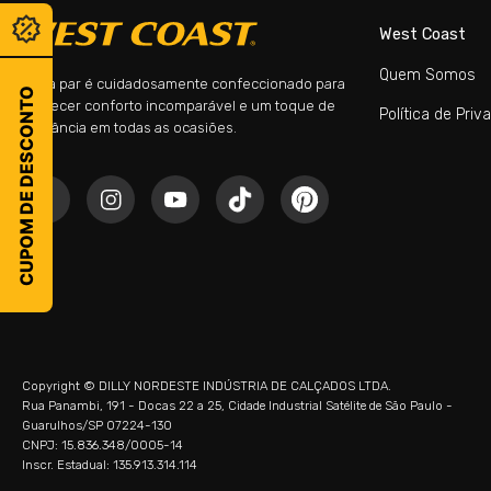
West Coast
Quem Somos
Cada par é cuidadosamente confeccionado para
CUPOM DE DESCONTO
oferecer conforto incomparável e um toque de
Política de Priv
elegância em todas as ocasiões.
Copyright © DILLY NORDESTE INDÚSTRIA DE CALÇADOS LTDA.
Rua Panambi, 191 - Docas 22 a 25, Cidade Industrial Satélite de São Paulo -
Guarulhos/SP 07224-130
CNPJ: 15.836.348/0005-14
Inscr. Estadual: 135.913.314.114