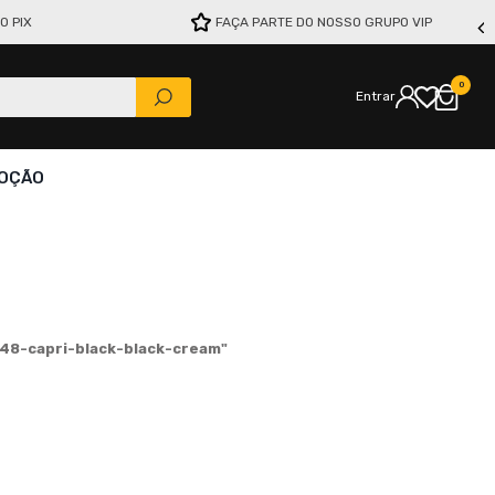
O PIX
FAÇA PARTE DO NOSSO GRUPO VIP
0
Entrar
OÇÃO
48-capri-black-black-cream
"