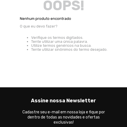
OOPS!
Nenhum produto encontrado
O que eu devo fazer?
Verifique os termos digitados.
Tente utilizar uma única palavra.
Utilize termos genéricos na busca.
Tente utilizar sinônimos do termo desejado.
Assine nossa Newsletter
Cadastre seu e-mail em nossa loja e fique por
dentro de todas as novidades e ofertas
exclusivas!