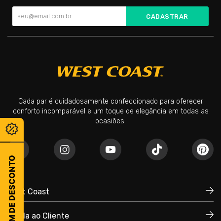
CADASTRAR
Cada par é cuidadosamente confeccionado para oferecer
conforto incomparável e um toque de elegância em todas as
ocasiões.
CUPOM DE DESCONTO
West Coast
Ajuda ao Cliente
Quem Somos