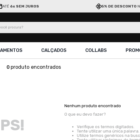
ATÉ
6x SEM JUROS
5% DE DESCONTO
N
ocê procura?
ÇAMENTOS
CALÇADOS
COLLABS
PROM
produto
0
Nenhum produto encontrado
O que eu devo fazer?
PS!
Verifique os termos digitados.
Tente utilizar uma única palavra.
Utilize termos genéricos na busc
Tente utilizar sinônimos do term