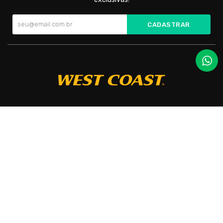
CADASTRAR
Cada par é cuidadosamente confeccionado para oferecer
conforto incomparável e um toque de elegância em todas as
ocasiões.
West Coast