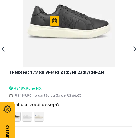
TENIS WC 172 SILVER BLACK/BLACK/CREAM
R$
189
,
90
no PIX
R$
199
,
90
no cartão ou
3
x de
R$
66
,
63
Qual cor você deseja?