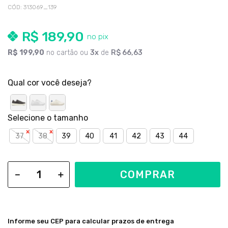
CÓD
:
313069_139
R$
189
,
90
R$
199
,
90
no cartão ou
3
de
R$
66
,
63
Qual cor você deseja?
37
38
39
40
41
42
43
44
COMPRAR
－
＋