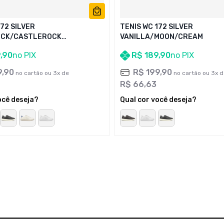
172 SILVER
TENIS WC 172 SILVER
CK/CASTLEROCK
VANILLA/MOON/CREAM
EAM
9
,
90
no PIX
R$
189
,
90
no PIX
9
,
90
R$
199
,
90
no cartão ou
3
x de
no cartão ou
3
x d
R$
66
,
63
ocê deseja?
Qual cor você deseja?