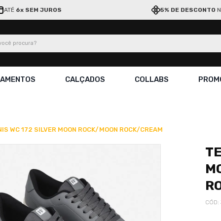
ATÉ
6x SEM JUROS
5% DE DESCONTO
N
ocê procura?
ÇAMENTOS
CALÇADOS
COLLABS
PROM
NIS WC 172 SILVER MOON ROCK/MOON ROCK/CREAM
TE
M
R
CÓD
: