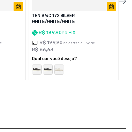
TENIS WC 172 SILVER
WHITE/WHITE/WHITE
R$
189
,
90
no PIX
R$
199
,
90
e
no cartão ou
3
x de
R$
66
,
63
Qual cor você deseja?