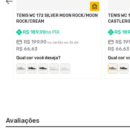
TENIS WC 172 SILVER MOON ROCK/MOON
TENIS WC 
ROCK/CREAM
CASTLERO
WHITE/CR
R$
189
,
90
no PIX
R$
18
R$
199
,
90
R$
19
no cartão ou
3
x de
R$
66
,
63
R$
66
,
63
Qual cor você deseja?
Qual cor v
Avaliações