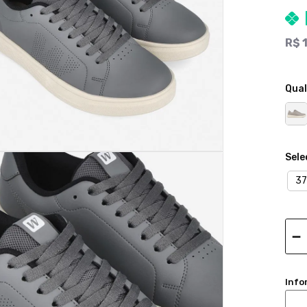
R$
Qual
37
－