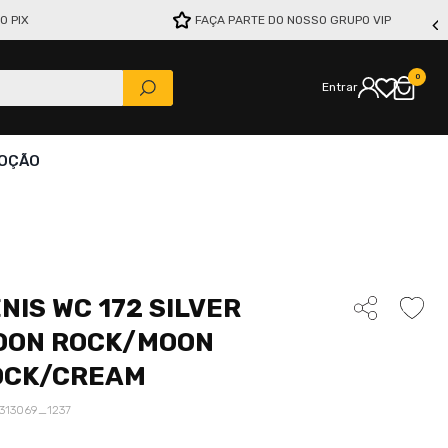
O PIX
FAÇA PARTE DO NOSSO GRUPO VIP
0
Entrar
OÇÃO
NIS WC 172 SILVER
OON ROCK/MOON
OCK/CREAM
313069_1237