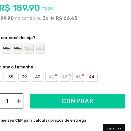
R$
189
,
90
199
,
90
no cartão ou
3
de
R$
66
,
63
 cor você deseja?
38
39
40
41
42
43
44
＋
COMPRAR