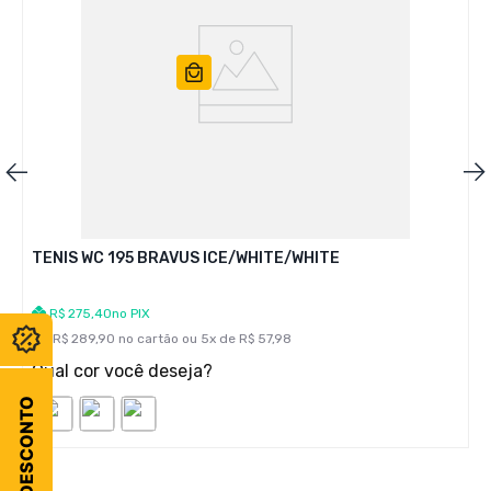
TENIS WC 195 BRAVUS ICE/WHITE/WHITE
R$
275
,
40
no PIX
R$
289
,
90
no cartão ou
5
x de
R$
57
,
98
Qual cor você deseja?