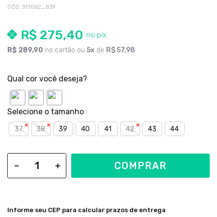
CÓD
:
313062_839
R$
275
,
40
R$
289
,
90
no cartão ou
5
de
R$
57
,
98
Qual cor você deseja?
37
38
39
40
41
42
43
44
COMPRAR
－
＋