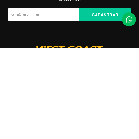
CADASTRAR
Cada par é cuidadosamente confeccionado para oferecer
conforto incomparável e um toque de elegância em todas as
ocasiões.
West Coast