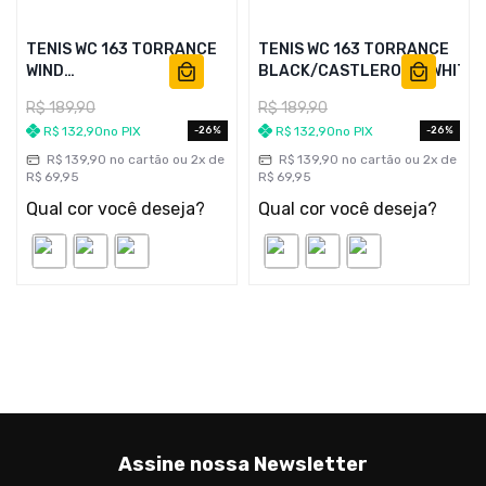
TENIS WC 163 TORRANCE
TENIS WC 163 TORRANCE
WIND
BLACK/CASTLEROCK/WHITE
CHIME/COFFEE/WHITE
R$
189
,
90
R$
189
,
90
R$
132
,
90
no PIX
R$
132
,
90
no PIX
26%
26%
R$
139
,
90
no cartão ou
2
x de
R$
139
,
90
no cartão ou
2
x de
R$
69
,
95
R$
69
,
95
Qual cor você deseja?
Qual cor você deseja?
Assine nossa Newsletter