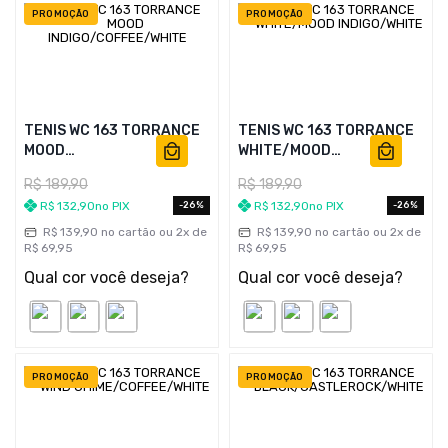
PROMOÇÃO
PROMOÇÃO
TENIS WC 163 TORRANCE
TENIS WC 163 TORRANCE
MOOD
WHITE/MOOD
INDIGO/COFFEE/WHITE
INDIGO/WHITE
R$
189
,
90
R$
189
,
90
R$
132
,
90
no PIX
R$
132
,
90
no PIX
26%
26%
R$
139
,
90
no cartão ou
2
x de
R$
139
,
90
no cartão ou
2
x de
R$
69
,
95
R$
69
,
95
Qual cor você deseja?
Qual cor você deseja?
PROMOÇÃO
PROMOÇÃO