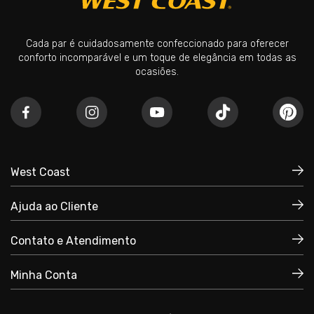
Cada par é cuidadosamente confeccionado para oferecer
conforto incomparável e um toque de elegância em todas as
ocasiões.
West Coast
Ajuda ao Cliente
Quem Somos
Política de Privacidade
Contato e Atendimento
Trocas e Devoluções
Políticas de Compra
Minha Conta
+55 51 3035-4500
Prazos e Fretes
+55 51 99794.9797
Meu Cadastro