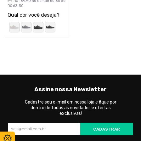
R$
189
,
90
no cartão ou
3
x de
R$
63
,
30
Qual cor você deseja?
Assine nossa Newsletter
Cadastre seu e-mail em nossa loja e fique por
dentro de todas as novidades e ofertas
exclusivas!
CADASTRAR