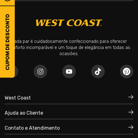
CUPOM DE DESCONTO
Cada par é cuidadosamente confeccionado para oferecer
conforto incomparável e um toque de elegância em todas as
ocasiões.
West Coast
Ajuda ao Cliente
Quem Somos
Política de Privacidade
Contato e Atendimento
Trocas e Devoluções