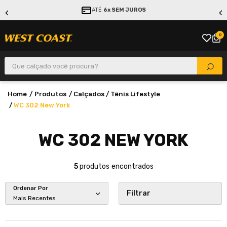
ATÉ
6x SEM JUROS
0
Que calçado você procura?
Produtos
Calçados
Tênis Lifestyle
WC 302 New York
WC 302 NEW YORK
5
produtos
Ordenar Por
Filtrar
Mais Recentes